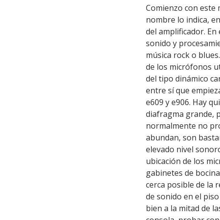
Comienzo con este m
nombre lo indica, e
del amplificador. E
sonido y procesamie
música rock o blues.
de los micrófonos ut
del tipo dinámico c
entre sí que empieza
e609 y e906. Hay qu
diafragma grande, pe
normalmente no pro
abundan, son bastan
elevado nivel sonor
ubicación de los mi
gabinetes de bocina
cerca posible de la r
de sonido en el piso
bien a la mitad de l