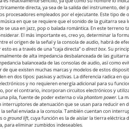
ca es relativamente sencillo, ya que como su nombre lo indica
ctricamente directa, ya sea de la salida del instrumento, del 
 los procesadores empleados por el ejecutante. Este tipo de 
 música en que se requiere que el sonido de la guitarra sea 
 se usa en jazz, pop o balada romántica. En este terreno t
nsiderar. El más importante es, creo yo, determinar la form
ntre el origen de la señal y la consola de audio, habrá de ef
esto es a través de una “caja directa” o
direct box.
Su princip
ormalmente de alta impedancia desbalanceada de las guitarra
mpedancia balanceada de las consolas de audio, así como evi
r de que existen muchas marcas y modelos de estos disposit
en en dos tipos: pasivas y activas. La diferencia radica en q
 electrónicos y no requieren energía adicional para su funci
vo, por el contrario, incorporan circuitos electrónicos y util
una pila, fuente de poder externa o vía
phantom power
. La m
n interruptores de atenuación que se usan para reducir e
e la señal enviada a la consola. También cuentan con interru
as o
ground lift
, cuya función es la de aislar la tierra eléctric
la, para eliminar zumbidos indeseables.