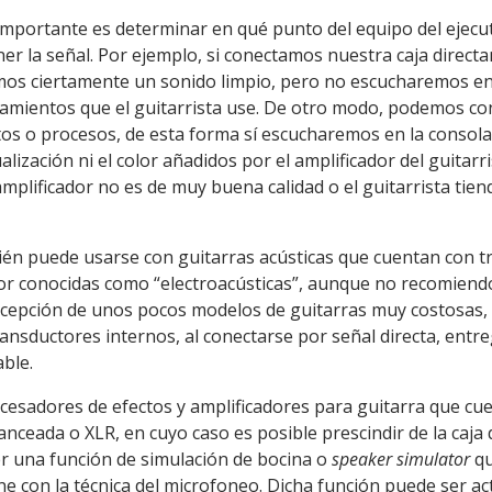
importante es determinar en qué punto del equipo del ejecut
r la señal. Por ejemplo, si conectamos nuestra caja directa
emos ciertamente un sonido limpio, pero no escucharemos en
samientos que el guitarrista use. De otro modo, podemos co
tos o procesos, de esta forma sí escucharemos en la consola
lización ni el color añadidos por el amplificador del guitarri
mplificador no es de muy buena calidad o el guitarrista tien
bién puede usarse con guitarras acústicas que cuentan con 
jor conocidas como “electroacústicas”, aunque no recomiend
xcepción de unos pocos modelos de guitarras muy costosas, 
ansductores internos, al conectarse por señal directa, entr
ble.
cesadores de efectos y amplificadores para guitarra que cue
nceada o XLR, en cuyo caso es posible prescindir de la caja d
r una función de simulación de bocina o
speaker simulator
qu
e con la técnica del microfoneo. Dicha función puede ser ac