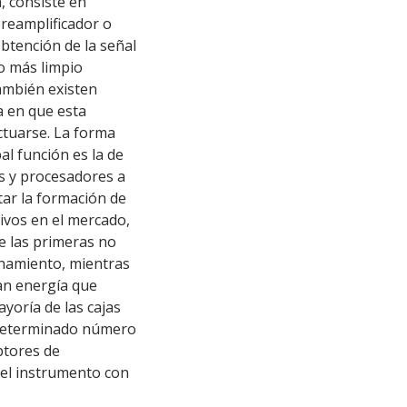
, consiste en
preamplificador o
obtención de la señal
lo más limpio
ambién existen
a en que esta
ectuarse. La forma
al función es la de
s y procesadores a
tar la formación de
ivos en el mercado,
ue las primeras no
onamiento, mientras
izan energía que
ayoría de las cajas
n determinado número
ptores de
a del instrumento con