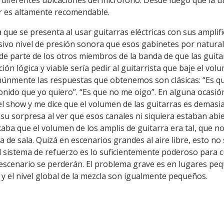
diferentes ubicaciones del micrófono. Desde luego que la ut
r es altamente recomendable.
que se presenta al usar guitarras eléctricas con sus amplif
esivo nivel de presión sonora que esos gabinetes por natura
de parte de los otros miembros de la banda de que las guit
ción lógica y viable sería pedir al guitarrista que baje el vo
únmente las respuestas que obtenemos son clásicas: “Es qu
sonido que yo quiero”. “Es que no me oigo”. En alguna ocas
el show y me dice que el volumen de las guitarras es demasi
su sorpresa al ver que esos canales ni siquiera estaban abie
caba que el volumen de los amplis de guitarra era tal, que n
a de sala. Quizá en escenarios grandes al aire libre, esto n
 sistema de refuerzo es lo suficientemente poderoso para c
 escenario se perderán. El problema grave es en lugares pe
y el nivel global de la mezcla son igualmente pequeños.