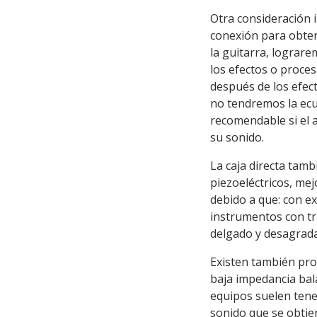
Otra consideración 
conexión para obtene
la guitarra, lograr
los efectos o proce
después de los efec
no tendremos la ecua
recomendable si el a
su sonido.
La caja directa tam
piezoeléctricos, me
debido a que: con e
instrumentos con tr
delgado y desagrada
Existen también pro
baja impedancia bala
equipos suelen tene
sonido que se obtien