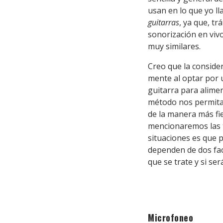
usan en lo que yo l
guitarras
, ya que, tr
sonorización en vivo
muy similares.
Creo que la consid
mente al optar por 
guitarra para alime
método nos permita c
de la manera más fie
mencionaremos las t
situaciones es que 
dependen de dos fac
que se trate y si se
Microfoneo