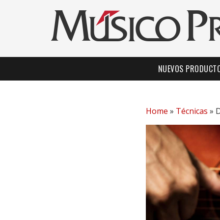
NUEVOS PRODUCT
Home
»
Técnicas
»
D