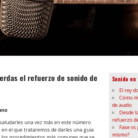
erdas el refuerzo de sonido de
Sonido en 
El rey d
Cómo ma
de audio
ano
Desde la
refuerzo d
aludarles una vez más en este número
Fase vs 
, en el que trataremos de darles una guía
mismo?
de los procedimientos más comunes que se