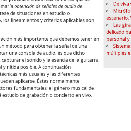
De viva 
lamaría
obtención de señales de audio de
Micrófo
átese de situaciones en estudio o
escenario, 
, los lineamientos y criterios aplicables son
Las giras
delicado ba
eración más importante que debemos tener en
personal y 
un método para obtener la señal de una
Sistema
ntar una consola de audio, es que dicho
múltiples e
apturar el sonido y la esencia de la guitarra
l y nítida posible. A continuación
écnicas más usuales y las diferentes
pueden aplicarse. Éstas normalmente
tores fundamentales: el género musical de
rá estudio de grabación o concierto en vivo.