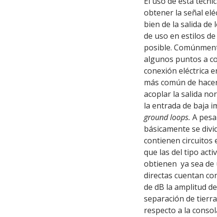
El uso de esta técni
obtener la señal elé
bien de la salida de
de uso en estilos de
posible. Comúnmente
algunos puntos a co
conexión eléctrica e
más común de hacer 
acoplar la salida n
la entrada de baja i
ground loops.
A pesa
básicamente se divid
contienen circuitos
que las del tipo acti
obtienen
ya sea de 
directas cuentan co
de dB la amplitud d
separación de tierr
respecto a la conso