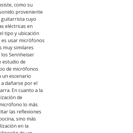
nsiste, como su
 sonido proveniente
guitarrista cuyo
s eléctricas en
l tipo y ubicación
ún es usar micrófonos
s muy similares
: los Sennheiser
 estudio de
tipo de micrófonos
 un escenario
 a dañarse por el
rra. En cuanto a la
ización de
 micrófono lo más
itar las reflexiones
 bocina, sino más
ización en la