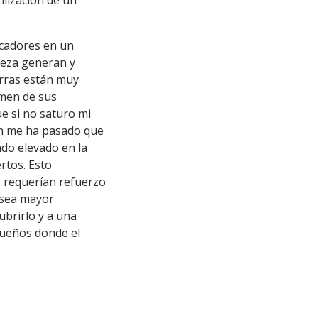
ilización de un
icadores en un
leza generan y
arras están muy
lumen de sus
e si no saturo mi
ión me ha pasado que
ado elevado en la
rtos. Esto
o requerían refuerzo
o sea mayor
ubrirlo y a una
queños donde el