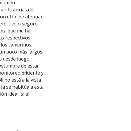
volumen
har historias de
on el fin de atenuar
 efectivo o seguro
tica que me ha
us respectivos
 los camerinos,
 un poco más largos.
to desde luego
costumbre de estar
onitoreo eficiente y
i no está a la vista
sta se habitúa a esta
n ideal, si el