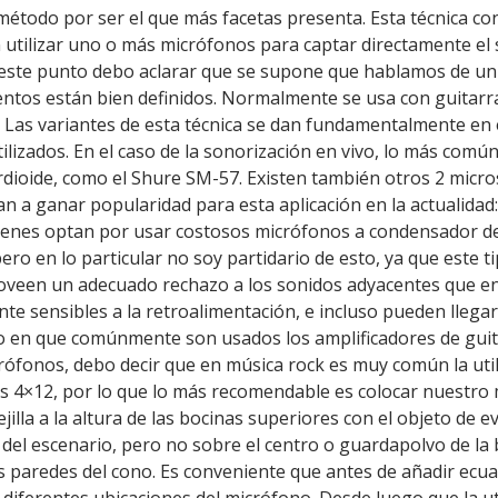
étodo por ser el que más facetas presenta.
Esta técnica co
n utilizar uno o más micrófonos para captar directamente el
n este punto debo aclarar que se supone que hablamos de un 
ntos están bien definidos. Normalmente se usa con guitarra
 Las variantes de esta técnica se dan fundamentalmente en e
ilizados. En el caso de la sonorización en vivo, lo más com
ardioide, como el Shure SM-57. Existen también otros 2 micro
n a ganar popularidad para esta aplicación en la actualidad
ienes optan por usar costosos micrófonos a condensador de
ro en lo particular no soy partidario de esto, ya que este 
veen un adecuado rechazo a los sonidos adyacentes que en
te sensibles a la retroalimentación, e incluso pueden llegar
o en que comúnmente son usados los amplificadores de guita
crófonos, debo decir que en música rock es muy común la util
s 4×12, por lo que lo más recomendable es colocar nuestro
ejilla a la altura de las bocinas superiores con el objeto de ev
 del escenario, pero no sobre el centro o guardapolvo de la
as paredes del cono. Es conveniente que antes de añadir ecual