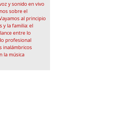
voz y sonido en vivo
nos sobre el
Vayamos al principio
 y la familia: el
lance entre lo
lo profesional
s inalámbricos
n la música