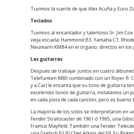
Tuvimos la suerte de que Alex Acuña y Euro Za
Teclados
Tuvimos al encantador y talentoso Sr. Jim Cox 
vieja escuela: Hammond B3, Yamaha C7, Rhode
Neumann KM84 en el órgano, directos en los 
Las guitarras
Después de trabajar juntos en cuatro álbumes
Telefunken M80 combinado con un Royer R-12
y a Carl le encanta que su tono de guitarra t
excelentes tonos de guitarra, instalamos un p
en cada pista de cada canción, pero es bueno t
La mayoría de los solos se interpretaron en un
Fender Stratocaster de 1961 ó 1965, una Gibs
Framus Mayfield. También una Fender Telecast
una Gretsch 6120 Chet Atkins del 59. Su Ricke