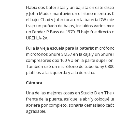
Había dos bateristas y un bajista en este dis
y John Mader mantuvieron el ritmo mientras 
el bajo. Chad y John tocaron la batería DW mi
trajo un puñado de bajos, incluidos varios m
un Fender P Bass de 1970. El bajo fue directo
UREI LA-2A.
Fui a la vieja escuela para la batería: micró
micrófonos Shure SM57 en la caja y un Shure 
compresores dbx 160 VU en la parte superior d
También usé un micrófono de tubo Sony C800 co
platillos a la izquierda y a la derecha.
Cámara
Una de las mejores cosas en Studio D en The V
frente de la puerta, así que la abrí y coloqué 
abriera por completo, sonaría demasiado caótic
agradable.