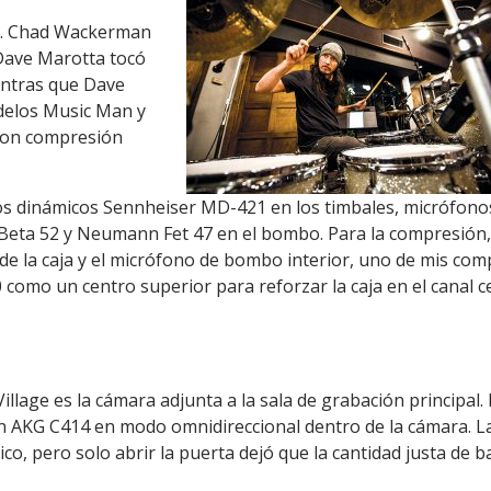
co. Chad Wackerman
Dave Marotta tocó
entras que Dave
odelos Music Man y
 con compresión
fonos dinámicos Sennheiser MD-421 en los timbales, micrófono
Beta 52 y Neumann Fet 47 en el bombo. Para la compresión,
e la caja y el micrófono de bombo interior, uno de mis compr
mo un centro superior para reforzar la caja en el canal cen
illage es la cámara adjunta a la sala de grabación principal
un AKG C414 en modo omnidireccional dentro de la cámara. La 
o, pero solo abrir la puerta dejó que la cantidad justa de ba