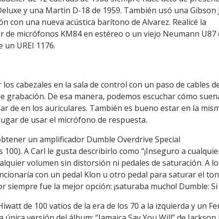
Deluxe y una Martin D-18 de 1959. También usó una Gibson 
ón con una nueva acústica barítono de Alvarez. Realicé la
 par de micrófonos KM84 en estéreo o un viejo Neumann U87
e un UREI 1176.
 los cabezales en la sala de control con un paso de cables d
a de grabación. De esa manera, podemos escuchar cómo suen
ugar de en los auriculares. También es bueno estar en la mis
 lugar de usar el micrófono de respuesta.
obtener un amplificador Dumble Overdrive Special
100). A Carl le gusta describirlo como “¡Inseguro a cualquie
lquier volumen sin distorsión ni pedales de saturación. A lo
ncionaría con un pedal Klon u otro pedal para saturar el ton
or siempre fue la mejor opción: ¡saturaba mucho! Dumble: Si 
Hiwatt de 100 vatios de la era de los 70 a la izquierda y un
la única versión del álbum: “Jamaica Say You Will” de Jacks