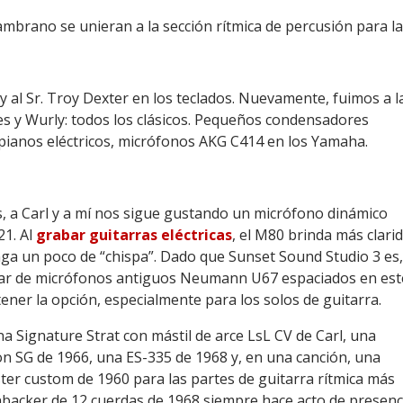
mbrano se unieran a la sección rítmica de percusión para l
y al Sr. Troy Dexter en los teclados. Nuevamente, fuimos a l
s y Wurly: todos los clásicos. Pequeños condensadores
pianos eléctricos, micrófonos AKG C414 en los Yamaha.
, a Carl y a mí nos sigue gustando un micrófono dinámico
1. Al
grabar guitarras eléctricas
, el M80 brinda más clari
enga un poco de “chispa”. Dado que Sunset Sound Studio 3 es,
ar de micrófonos antiguos Neumann U67 espaciados en estére
ener la opción, especialmente para los solos de guitarra.
a Signature Strat con mástil de arce LsL CV de Carl, una
on SG de 1966, una ES-335 de 1968 y, en una canción, una
er custom de 1960 para las partes de guitarra rítmica más
nbacker de 12 cuerdas de 1968 siempre hace acto de presenc