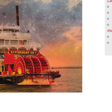
La
mu