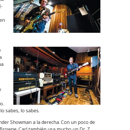
J-
 en
e
a
ma
r
o.
lo sabes, lo sabes.
 Fender Showman a la derecha. Con un poco de
on Browne. Carl también usa mucho un Dr. Z