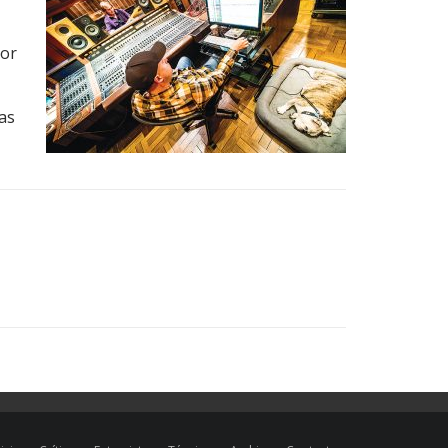
sor
as