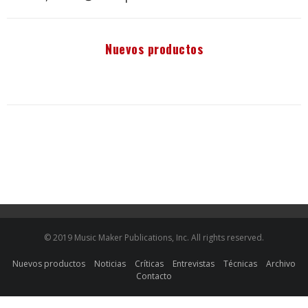
Nuevos productos
© 2019 Music Maker Publications, Inc. All rights reserved.
Nuevos productos
Noticias
Críticas
Entrevistas
Técnicas
Archivo
Contacto