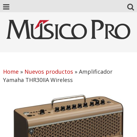
Home
»
Nuevos productos
»
Amplificador
Yamaha THR30IIA Wireless