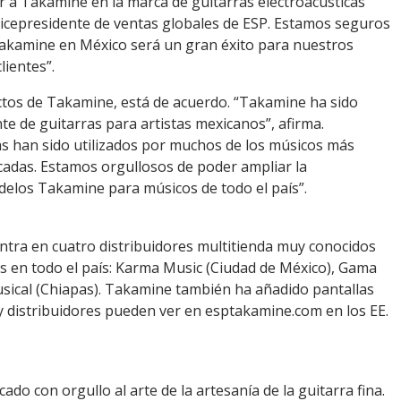
a Takamine en la marca de guitarras electroacústicas
icepresidente de ventas globales de ESP. Estamos seguros
Takamine en México será un gran éxito para nuestros
lientes”.
ctos de Takamine, está de acuerdo. “Takamine ha sido
e de guitarras para artistas mexicanos”, afirma.
s han sido utilizados por muchos de los músicos más
cadas. Estamos orgullosos de poder ampliar la
elos Takamine para músicos de todo el país”.
ntra en cuatro distribuidores multitienda muy conocidos
 en todo el país: Karma Music (Ciudad de México), Gama
usical (Chiapas). Takamine también ha añadido pantallas
 y distribuidores pueden ver en esptakamine.com en los EE.
o con orgullo al arte de la artesanía de la guitarra fina.