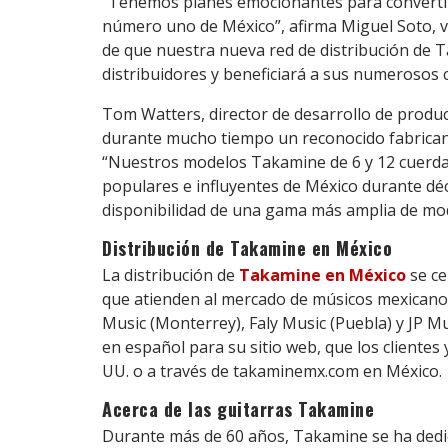
“Tenemos planes emocionantes para convertir 
número uno de México”, afirma Miguel Soto, v
de que nuestra nueva red de distribución de 
distribuidores y beneficiará a sus numerosos c
Tom Watters, director de desarrollo de produ
durante mucho tiempo un reconocido fabricant
“Nuestros modelos Takamine de 6 y 12 cuerda
populares e influyentes de México durante dé
disponibilidad de una gama más amplia de mod
Distribución de Takamine en México
La distribución de
Takamine en México
se ce
que atienden al mercado de músicos mexicanos
Music (Monterrey), Faly Music (Puebla) y JP M
en español para su sitio web, que los clientes
UU. o a través de takaminemx.com en México.
Acerca de las guitarras Takamine
Durante más de 60 años, Takamine se ha dedicad