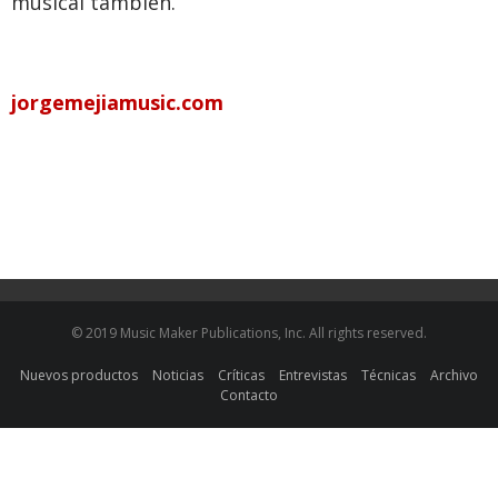
musical también.
jorgemejiamusic.com
© 2019 Music Maker Publications, Inc. All rights reserved.
Nuevos productos
Noticias
Críticas
Entrevistas
Técnicas
Archivo
Contacto