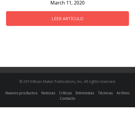
March 11, 2020
LEER ARTÍCULO
© 2019 Music Maker Publications, Inc. All rights reserved.
Nuevos productos
Noticias
Críticas
Entrevistas
Técnicas
Archivo
Contacto